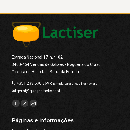
Estrada Nacional 17, n.º 102
3400-454 Vendas de Galizes - Nogueira do Cravo
Oliveira do Hospital - Serra da Estrela
+351 238 676 369
Chamada para a rede fixa nacional
geral@queijoslactiser.pt
Find us on:
Facebook
Rss
Mail
page
page
page
Páginas e informações
opens
opens
opens
in
in
in