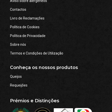
Aviso sobre alergéneos
new
new
new
Contactos
window
window
window
Livro de Reclamações
Política de Cookies
Política de Privacidade
Sobre nós
Termos e Condições de Utilização
Conheça os nossos produtos
Queijos
Requeijões
Prémios e Distinções